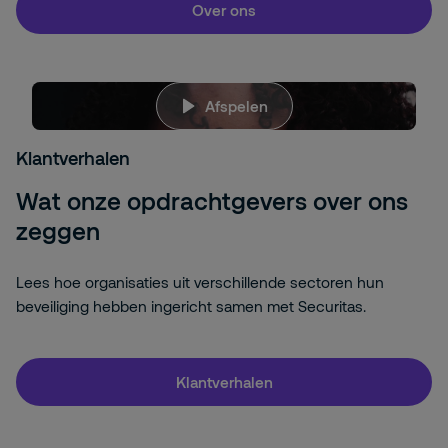
Over ons
jBw_-
Afspelen
LnvaRU
Het spijt ons, maar om deze inhoud te bekijken
moet u targetingcookies toestaan.
Klik hier om
Klantverhalen
uw instellingen aan te passen <
a
id="ot-
sdk
-
btn
" class="ot-
sdk
-show-settings">Cookie
Wat onze opdrachtgevers over ons
Instellingen
zeggen
Lees hoe organisaties uit verschillende sectoren hun
beveiliging hebben ingericht samen met Securitas.
Klantverhalen