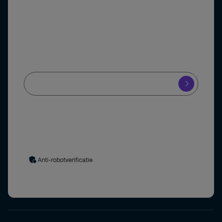
Abonneer u op onze nieuwsbrief
Schrijf u in voor onze nieuwsbrief en blijf op de hoogte
van het laatste beveiligingsnieuws.
Ja, ik meld mij aan voor de Securitas nieuwsbrief en blijf op de
hoogte van de nieuwste ontwikkelingen in de
beveiligingsbranche.
Uw gegevens worden verwerkt in overeenstemming met
ons
privacybeleid
. Door het formulier in te dienen, stemt u in
met het privacybeleid.
Anti-robotverificatie