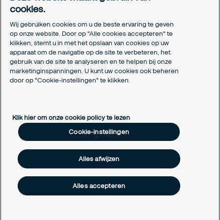
cookies.
Aanmeldformulieren installatiepartners
Wij gebruiken cookies om u de beste ervaring te geven
Juridisch
op onze website. Door op "Alle cookies accepteren" te
klikken, stemt u in met het opslaan van cookies op uw
Privacyverklaring
apparaat om de navigatie op de site te verbeteren, het
Algemene voorwaarden
gebruik van de site te analyseren en te helpen bij onze
Responsible disclosure
marketinginspanningen. U kunt uw cookies ook beheren
Cookie-instellingen
door op "Cookie-instellingen" te klikken.
Cookieverklaring
Klik hier om onze cookie policy te lezen
Cookie-instellingen
Alles afwijzen
Alles accepteren
Copyright © 2026 Securitas Nederland