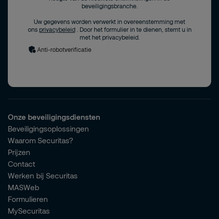
beveiligingsbranche.
Uw gegevens worden verwerkt in overeenstemming met
ons
privacybeleid
. Door het formulier in te dienen, stemt u in
met het privacybeleid.
Anti-robotverificatie
Onze beveiligingsdiensten
Beveiligingsoplossingen
Waarom Securitas?
Prijzen
Contact
Werken bij Securitas
MASWeb
Formulieren
MySecuritas