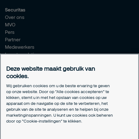
Securitas
Over ons
MVO
Pers
Partner
Medewerkers
Investor relations
Meldpunt Integriteit
Deze website maakt gebruik van
Certificeringen
cookies.
Aanmeldformulieren installatiepartners
Wij gebruiken cookies om u de beste ervaring te geven
Juridisch
op onze website. Door op "Alle cookies accepteren" te
klikken, stemt u in met het opslaan van cookies op uw
Privacyverklaring
apparaat om de navigatie op de site te verbeteren, het
Algemene voorwaarden
gebruik van de site te analyseren en te helpen bij onze
Responsible disclosure
marketinginspanningen. U kunt uw cookies ook beheren
Cookie-instellingen
door op "Cookie-instellingen" te klikken.
Cookieverklaring