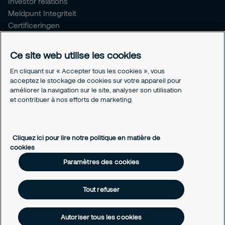
Investor relations
Meldpunt Integriteit
Certificeringen
Aanmeldformulieren installatiepartners
Ce site web utilise les cookies
Juridisch
En cliquant sur « Accepter tous les cookies », vous
Privacyverklaring
acceptez le stockage de cookies sur votre appareil pour
Algemene voorwaarden
améliorer la navigation sur le site, analyser son utilisation
Responsible disclosure
et contribuer à nos efforts de marketing.
Paramètres des cookies
Cookieverklaring
Cliquez ici pour lire notre politique en matière de
cookies
Paramètres des cookies
Tout refuser
Autoriser tous les cookies