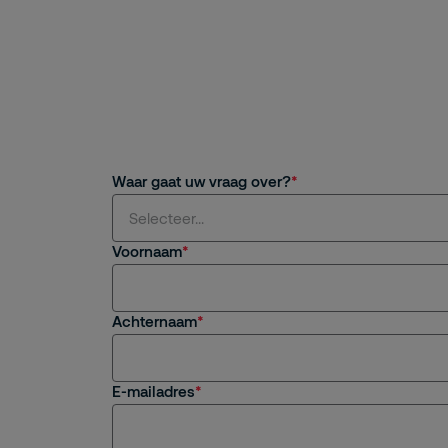
Waar gaat uw vraag over?
Selecteer...
Voornaam
Selecteer...
Achternaam
Ik wil meer informatie over beveiligingsoploss
Ik ben al klant bij Securitas
E-mailadres
Ik ben geïnteresseerd in werken bij Securitas