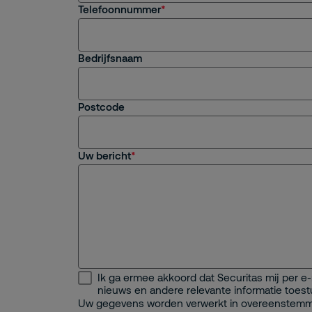
Telefoonnummer
Ik werk al bij Securitas
Pers- of communicatievraag
Bedrijfsnaam
Anders
Postcode
Uw bericht
Ik ga ermee akkoord dat Securitas mij per e
nieuws en andere relevante informatie toestu
Uw gegevens worden verwerkt in overeenstem