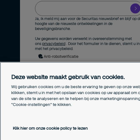
Ja, ik meld mij aan voor de Securitas nieuwsbrief en blijf op 
hoogte van de nieuwste ontwikkelingen in de
beveiligingsbranche.
Uw gegevens worden verwerkt in overeenstemming met
ons
privacybeleid
. Door het formulier in te dienen, stemt u in
met het privacybeleid.
Anti-robotverificatie
Deze website maakt gebruik van cookies.
Wij gebruiken cookies om u de beste ervaring te geven op onze web
klikken, stemt u in met het opslaan van cookies op uw apparaat om d
van de site te analyseren en te helpen bij onze marketinginspanni
"Cookie-instellingen" te klikken.
Copyright © 2026 Securitas Nederland
Klik hier om onze cookie policy te lezen