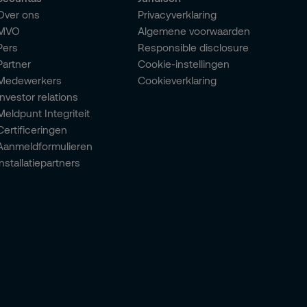
Over ons
Privacyverklaring
MVO
Algemene voorwaarden
Pers
Responsible disclosure
Partner
Cookie-instellingen
Medewerkers
Cookieverklaring
Investor relations
Meldpunt Integriteit
Certificeringen
Aanmeldformulieren
installatiepartners