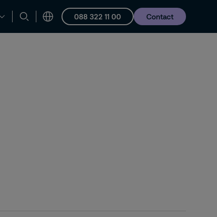
088 322 11 00
Contact
en ondersteuning
Vacatures