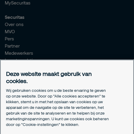
MySecuritas
Securitas
Over ons
MVO
Pers
Partner
Medewerkers
Investor relations
Meldpunt Integriteit
Deze website maakt gebruik van
Certificeringen
cookies.
Aanmeldformulieren installatiepartners
Wij gebruiken cookies om u de beste ervaring te geven
Juridisch
op onze website. Door op "Alle cookies accepteren" te
klikken, stemt u in met het opslaan van cookies op uw
Privacyverklaring
apparaat om de navigatie op de site te verbeteren, het
Algemene voorwaarden
gebruik van de site te analyseren en te helpen bij onze
Responsible disclosure
marketinginspanningen. U kunt uw cookies ook beheren
Cookie-instellingen
door op "Cookie-instellingen" te klikken.
Cookieverklaring