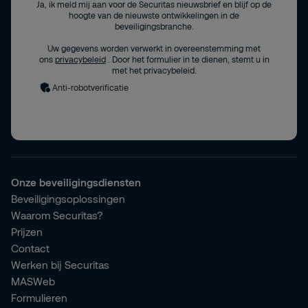
Ja, ik meld mij aan voor de Securitas nieuwsbrief en blijf op de
hoogte van de nieuwste ontwikkelingen in de
beveiligingsbranche.
Uw gegevens worden verwerkt in overeenstemming met
ons
privacybeleid
. Door het formulier in te dienen, stemt u in
met het privacybeleid.
Anti-robotverificatie
Onze beveiligingsdiensten
Beveiligingsoplossingen
Waarom Securitas?
Prijzen
Contact
Werken bij Securitas
MASWeb
Formulieren