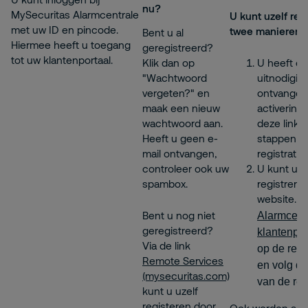
nu?
MySecuritas Alarmcentrale
U kunt uzelf reg
met uw ID en pincode.
twee manieren.
Bent u al
Hiermee heeft u toegang
geregistreerd?
tot uw klantenportaal.
Klik dan op
U heeft e
"Wachtwoord
uitnodigin
vergeten?" en
ontvangen
maak een nieuw
activerings
wachtwoord aan.
deze link 
Heeft u geen e-
stappen v
mail ontvangen,
registratie.
controleer ook uw
U kunt uze
spambox.
registrere
website.
M
Bent u nog niet
Alarmcentr
geregistreerd?
klantenpor
Via de link
op de regis
Remote Services
en volg d
(mysecuritas.com)
van de regi
kunt u uzelf
registeren door