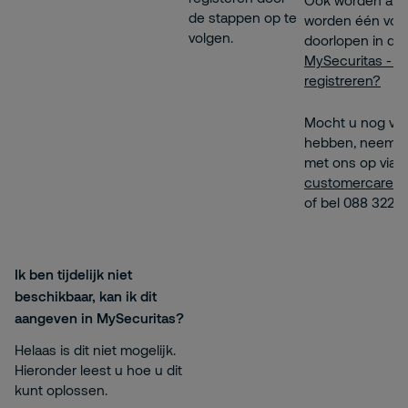
Ook worden alle
de stappen op te
worden één voo
volgen.
doorlopen in dez
MySecuritas - H
registreren?
Mocht u nog vr
hebben, neem d
met ons op via
customercare@s
of bel 088 322 11
Ik ben tijdelijk niet
beschikbaar, kan ik dit
aangeven in MySecuritas?
Helaas is dit niet mogelijk.
Hieronder leest u hoe u dit
kunt oplossen.