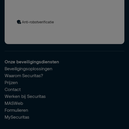
Uw gegevens worden verwerkt in overeenstemming met
ons
privacybeleid
. Door het formulier in te dienen, stemt u in
met het privacybeleid.
Anti-robotverificatie
Onze beveiligingsdiensten
Beveiligingsoplossingen
Waarom Securitas?
Prijzen
Contact
Werken bij Securitas
MASWeb
Formulieren
MySecuritas