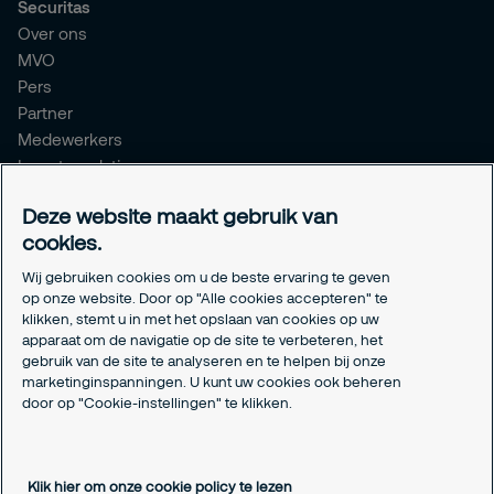
Securitas
Over ons
MVO
Pers
Partner
Medewerkers
Investor relations
Meldpunt Integriteit
Deze website maakt gebruik van
Certificeringen
cookies.
Aanmeldformulieren installatiepartners
Wij gebruiken cookies om u de beste ervaring te geven
Juridisch
op onze website. Door op "Alle cookies accepteren" te
klikken, stemt u in met het opslaan van cookies op uw
Privacyverklaring
apparaat om de navigatie op de site te verbeteren, het
Algemene voorwaarden
gebruik van de site te analyseren en te helpen bij onze
Responsible disclosure
marketinginspanningen. U kunt uw cookies ook beheren
Cookie-instellingen
door op "Cookie-instellingen" te klikken.
Cookieverklaring
Klik hier om onze cookie policy te lezen