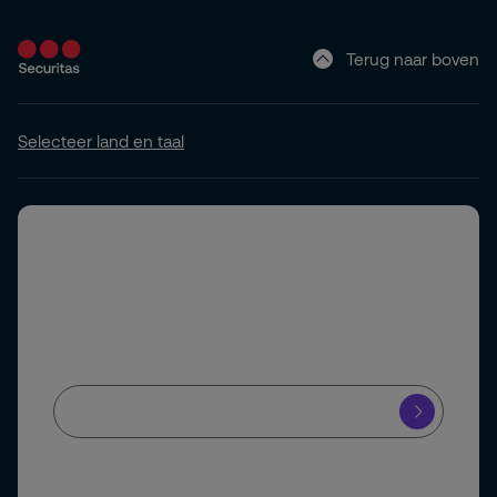
Terug naar boven
Selecteer land en taal
Abonneer u op onze nieuwsbrief
Schrijf u in voor onze nieuwsbrief en blijf op de hoogte
van het laatste beveiligingsnieuws.
Ja, ik meld mij aan voor de Securitas nieuwsbrief en blijf op de
hoogte van de nieuwste ontwikkelingen in de
beveiligingsbranche.