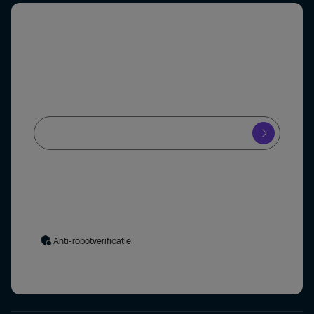
Abonneer u op onze nieuwsbrief
Schrijf u in voor onze nieuwsbrief en blijf op de hoogte
van het laatste beveiligingsnieuws.
Ja, ik meld mij aan voor de Securitas nieuwsbrief en blijf op de
hoogte van de nieuwste ontwikkelingen in de
beveiligingsbranche.
Uw gegevens worden verwerkt in overeenstemming met
ons
privacybeleid
. Door het formulier in te dienen, stemt u in
met het privacybeleid.
Anti-robotverificatie