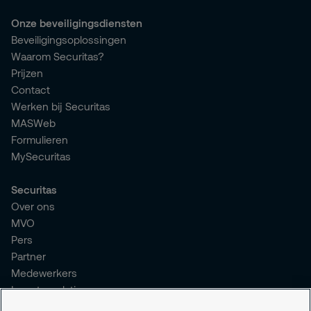
Onze beveiligingsdiensten
Beveiligingsoplossingen
Waarom Securitas?
Prijzen
Contact
Werken bij Securitas
MASWeb
Formulieren
MySecuritas
Securitas
Over ons
MVO
Pers
Partner
Medewerkers
Investor relations
Meldpunt Integriteit