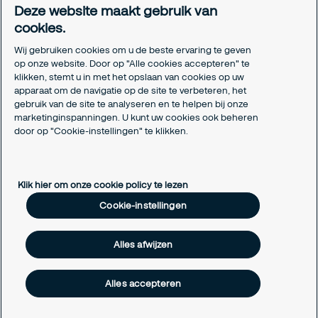
Deze website maakt gebruik van
Certificeringen
cookies.
Aanmeldformulieren installatiepartners
Wij gebruiken cookies om u de beste ervaring te geven
Juridisch
op onze website. Door op "Alle cookies accepteren" te
klikken, stemt u in met het opslaan van cookies op uw
Privacyverklaring
apparaat om de navigatie op de site te verbeteren, het
Algemene voorwaarden
gebruik van de site te analyseren en te helpen bij onze
Responsible disclosure
marketinginspanningen. U kunt uw cookies ook beheren
Cookie-instellingen
door op "Cookie-instellingen" te klikken.
Cookieverklaring
Klik hier om onze cookie policy te lezen
Cookie-instellingen
Alles afwijzen
Alles accepteren
Copyright © 2026 Securitas Nederland