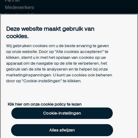
Medewerkers
Investor relations
Meldpunt Integriteit
Deze website maakt gebruik van
Certificeringen
cookies.
Aanmeldformulieren installatiepartners
Wij gebruiken cookies om u de beste ervaring te geven
Juridisch
op onze website. Door op "Alle cookies accepteren" te
klikken, stemt u in met het opslaan van cookies op uw
Privacyverklaring
apparaat om de navigatie op de site te verbeteren, het
Algemene voorwaarden
gebruik van de site te analyseren en te helpen bij onze
Responsible disclosure
marketinginspanningen. U kunt uw cookies ook beheren
Cookie-instellingen
door op "Cookie-instellingen" te klikken.
Cookieverklaring
Klik hier om onze cookie policy te lezen
Cookie-instellingen
Alles afwijzen