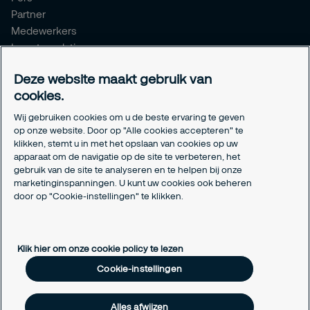
Partner
Medewerkers
Investor relations
Meldpunt Integriteit
Deze website maakt gebruik van
Certificeringen
cookies.
Aanmeldformulieren installatiepartners
Wij gebruiken cookies om u de beste ervaring te geven
Juridisch
op onze website. Door op "Alle cookies accepteren" te
klikken, stemt u in met het opslaan van cookies op uw
Privacyverklaring
apparaat om de navigatie op de site te verbeteren, het
Algemene voorwaarden
gebruik van de site te analyseren en te helpen bij onze
Responsible disclosure
marketinginspanningen. U kunt uw cookies ook beheren
Cookie-instellingen
door op "Cookie-instellingen" te klikken.
Cookieverklaring
Klik hier om onze cookie policy te lezen
Cookie-instellingen
Alles afwijzen