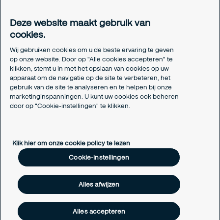
Investor relations
Meldpunt Integriteit
Deze website maakt gebruik van
Certificeringen
cookies.
Aanmeldformulieren installatiepartners
Wij gebruiken cookies om u de beste ervaring te geven
Juridisch
op onze website. Door op "Alle cookies accepteren" te
klikken, stemt u in met het opslaan van cookies op uw
Privacyverklaring
apparaat om de navigatie op de site te verbeteren, het
Algemene voorwaarden
gebruik van de site te analyseren en te helpen bij onze
Responsible disclosure
marketinginspanningen. U kunt uw cookies ook beheren
Cookie-instellingen
door op "Cookie-instellingen" te klikken.
Cookieverklaring
Klik hier om onze cookie policy te lezen
Cookie-instellingen
Alles afwijzen
Alles accepteren