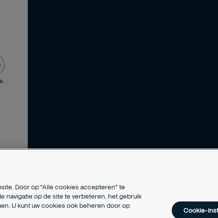
de
site. Door op "Alle cookies accepteren" te
e navigatie op de site te verbeteren, het gebruik
ngen. U kunt uw cookies ook beheren door op
Cookie-inst