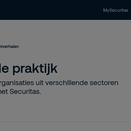
MySecuritas
ingen
Beveiligingstrends & nieuws
Contact 
ntverhalen
e praktijk
rganisaties uit verschillende sectoren
et Securitas.