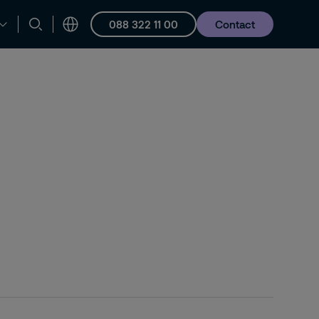
088 322 11 00
Contact
en ondersteuning
Vacatures