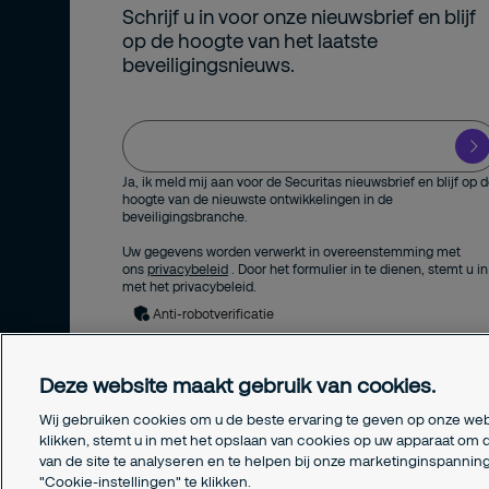
Schrijf u in voor onze nieuwsbrief en blijf
Verzekeraar
op de hoogte van het laatste
beveiligingsnieuws.
High Risk
Museum
Ja, ik meld mij aan voor de Securitas nieuwsbrief en blijf op 
hoogte van de nieuwste ontwikkelingen in de
beveiligingsbranche.
Uw gegevens worden verwerkt in overeenstemming met
ons
privacybeleid
. Door het formulier in te dienen, stemt u in
met het privacybeleid.
Anti-robotverificatie
Deze website maakt gebruik van cookies.
Wij gebruiken cookies om u de beste ervaring te geven op onze web
klikken, stemt u in met het opslaan van cookies op uw apparaat om d
van de site te analyseren en te helpen bij onze marketinginspanni
"Cookie-instellingen" te klikken.