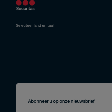
Kantoren
Kritieke infrastructuur
Selecteer land en taal
Afvalbeheer
recycling en circulaire economie
Logistiek
Collectieven
Petrol
Haven
High risk beveiliging
Abonneer u op onze nieuwsbrief
Luchtvaart