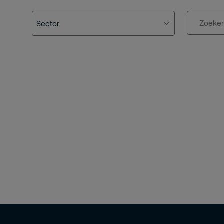
Sector
Zoeken
Sector
Publieke domein
Horeca
Farmaceutische industrie
Vastgoed
Industrie
Onderwijs
Openbaar vervoer
Retail
Bouw