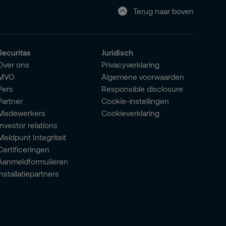
Terug naar boven
Securitas
Juridisch
Over ons
Privacyverklaring
MVO
Algemene voorwaarden
Pers
Responsible disclosure
Partner
Cookie-instellingen
Medewerkers
Cookieverklaring
Investor relations
Meldpunt Integriteit
Certificeringen
Aanmeldformulieren
installatiepartners