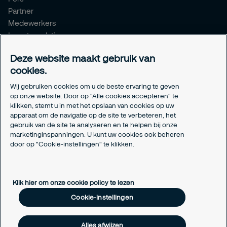
Partner
Medewerkers
Investor relations
Meldpunt Integriteit
Deze website maakt gebruik van
Certificeringen
cookies.
Aanmeldformulieren installatiepartners
Wij gebruiken cookies om u de beste ervaring te geven
Juridisch
op onze website. Door op "Alle cookies accepteren" te
klikken, stemt u in met het opslaan van cookies op uw
Privacyverklaring
apparaat om de navigatie op de site te verbeteren, het
Algemene voorwaarden
gebruik van de site te analyseren en te helpen bij onze
Responsible disclosure
marketinginspanningen. U kunt uw cookies ook beheren
door op "Cookie-instellingen" te klikken.
Cookie-instellingen
Cookieverklaring
Klik hier om onze cookie policy te lezen
Cookie-instellingen
Alles afwijzen