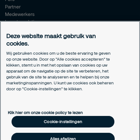
Partner
Medewerkers
Investor relations
Meldpunt Integriteit
Deze website maakt gebruik van
Certificeringen
cookies.
Aanmeldformulieren installatiepartners
Wij gebruiken cookies om u de beste ervaring te geven
Juridisch
op onze website. Door op "Alle cookies accepteren" te
klikken, stemt u in met het opslaan van cookies op uw
Privacyverklaring
apparaat om de navigatie op de site te verbeteren, het
Algemene voorwaarden
gebruik van de site te analyseren en te helpen bij onze
Responsible disclosure
marketinginspanningen. U kunt uw cookies ook beheren
door op "Cookie-instellingen" te klikken.
Cookie-instellingen
Cookieverklaring
Klik hier om onze cookie policy te lezen
Cookie-instellingen
Alles afwijzen