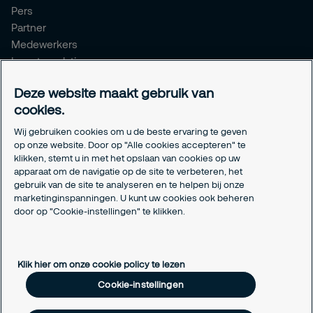
Pers
Partner
Medewerkers
Investor relations
Meldpunt Integriteit
Deze website maakt gebruik van
Certificeringen
cookies.
Aanmeldformulieren installatiepartners
Wij gebruiken cookies om u de beste ervaring te geven
Juridisch
op onze website. Door op "Alle cookies accepteren" te
klikken, stemt u in met het opslaan van cookies op uw
Privacyverklaring
apparaat om de navigatie op de site te verbeteren, het
Algemene voorwaarden
gebruik van de site te analyseren en te helpen bij onze
Responsible disclosure
marketinginspanningen. U kunt uw cookies ook beheren
door op "Cookie-instellingen" te klikken.
Cookie-instellingen
Cookieverklaring
Klik hier om onze cookie policy te lezen
Cookie-instellingen