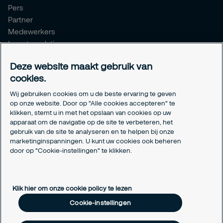
Pers
Partner
Medewerkers
Investor relations
Meldpunt Integriteit
Deze website maakt gebruik van
Certificeringen
cookies.
Aanmeldformulieren installatiepartners
Wij gebruiken cookies om u de beste ervaring te geven
Juridisch
op onze website. Door op "Alle cookies accepteren" te
klikken, stemt u in met het opslaan van cookies op uw
Privacyverklaring
apparaat om de navigatie op de site te verbeteren, het
Algemene voorwaarden
gebruik van de site te analyseren en te helpen bij onze
Responsible disclosure
marketinginspanningen. U kunt uw cookies ook beheren
door op "Cookie-instellingen" te klikken.
Cookie-instellingen
Cookieverklaring
Klik hier om onze cookie policy te lezen
Cookie-instellingen