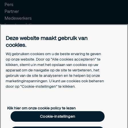
Pers
Partner
Medewerkers
Investor relations
Meldpunt Integriteit
Deze website maakt gebruik van
Certificeringen
cookies.
Aanmeldformulieren installatiepartners
Wij gebruiken cookies om u de beste ervaring te geven
Juridisch
op onze website. Door op "Alle cookies accepteren" te
klikken, stemt u in met het opslaan van cookies op uw
Privacyverklaring
apparaat om de navigatie op de site te verbeteren, het
Algemene voorwaarden
gebruik van de site te analyseren en te helpen bij onze
Responsible disclosure
marketinginspanningen. U kunt uw cookies ook beheren
door op "Cookie-instellingen" te klikken.
Cookie-instellingen
Cookieverklaring
Klik hier om onze cookie policy te lezen
Cookie-instellingen