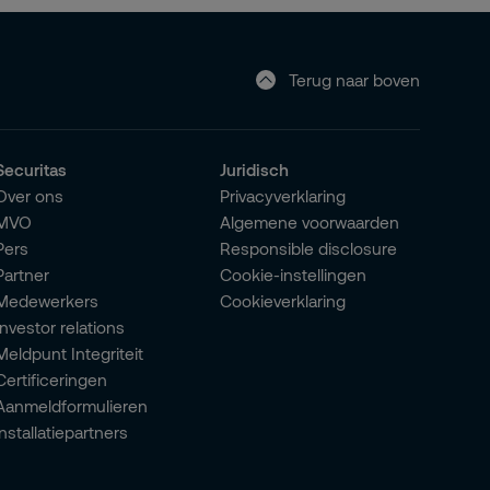
Terug naar boven
Securitas
Juridisch
Over ons
Privacyverklaring
MVO
Algemene voorwaarden
Pers
Responsible disclosure
Partner
Cookie-instellingen
Medewerkers
Cookieverklaring
Investor relations
Meldpunt Integriteit
Certificeringen
Aanmeldformulieren
installatiepartners