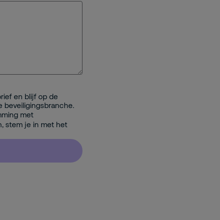
ief en blijf op de
e beveiligingsbranche.
mming met
n, stem je in met het