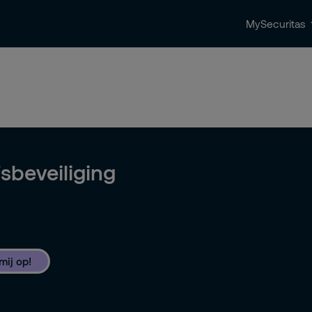
MySecuritas
ingen
Beveiligingstrends & nieuws
Contact 
sbeveiliging
ij op!