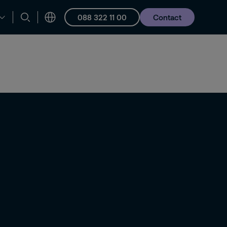
088 322 11 00
Contact
en ondersteuning
Vacatures