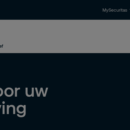
MySecuritas
ingen
Beveiligingstrends & nieuws
Contact 
ef
oor uw
ving