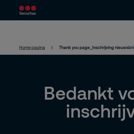
Producten en diensten
Beveiligingsoploss
Home pagina
Thank you page_Inschrijving nieuwsbri
Bedankt v
inschrij