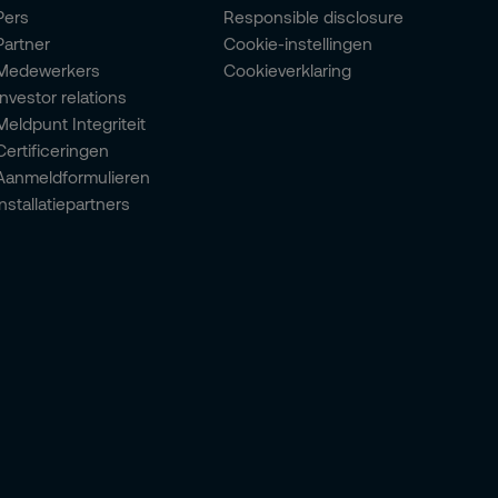
Pers
Responsible disclosure
Partner
Cookie-instellingen
Medewerkers
Cookieverklaring
Investor relations
Meldpunt Integriteit
Certificeringen
Aanmeldformulieren
installatiepartners