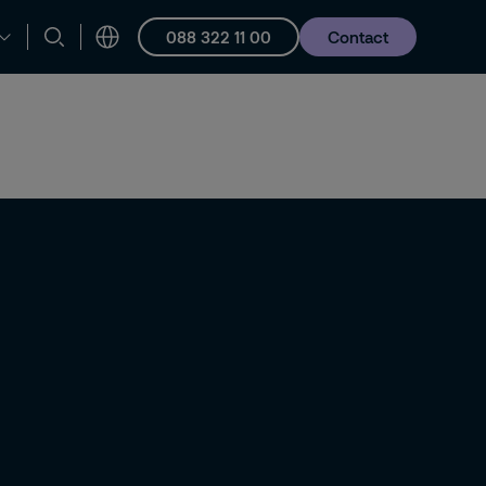
088 322 11 00
Contact
en ondersteuning
Vacatures