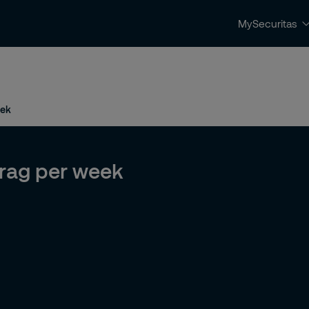
MySecuritas
ingen
Beveiligingstrends & nieuws
Contact 
eek
drag per week