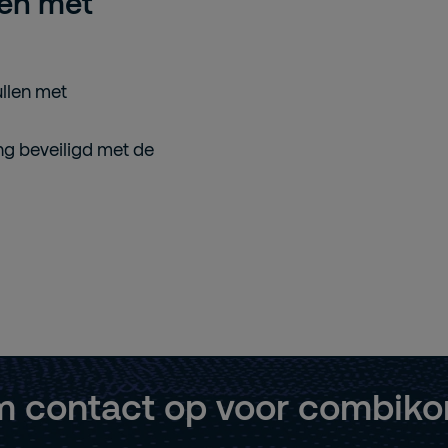
len met
ullen met
ng beveiligd met de
 contact op voor combikor