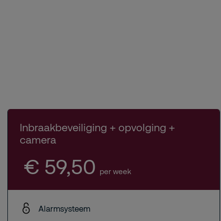
Inbraakbeveiliging + opvolging +
camera
€ 59,50
per week
Alarmsysteem