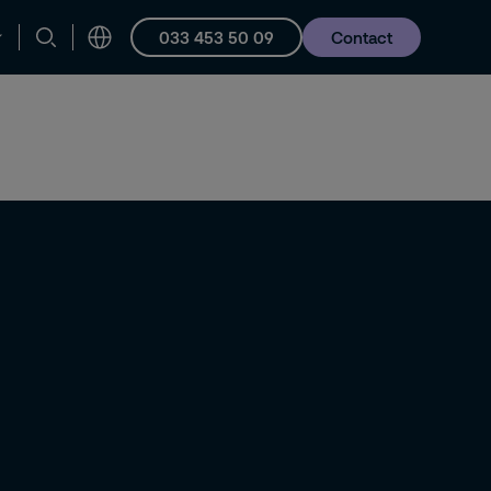
033 453 50 09
Contact
en ondersteuning
Vacatures