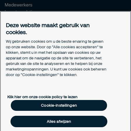
Medewerkers
Investor relations
Meldpunt Integriteit
Deze website maakt gebruik van
Certificeringen
cookies.
Aanmeldformulieren installatiepartners
Wij gebruiken cookies om u de beste ervaring te geven
Juridisch
op onze website. Door op "Alle cookies accepteren" te
klikken, stemt u in met het opslaan van cookies op uw
Privacyverklaring
apparaat om de navigatie op de site te verbeteren, het
Algemene voorwaarden
gebruik van de site te analyseren en te helpen bij onze
Responsible disclosure
marketinginspanningen. U kunt uw cookies ook beheren
Cookie-instellingen
door op "Cookie-instellingen" te klikken.
Cookieverklaring
Klik hier om onze cookie policy te lezen
Cookie-instellingen
Alles afwijzen