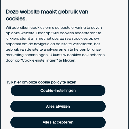
Meldpunt Integriteit
Deze website maakt gebruik van
Certificeringen
cookies.
Aanmeldformulieren installatiepartners
Wij gebruiken cookies om u de beste ervaring te geven
Juridisch
op onze website. Door op "Alle cookies accepteren" te
klikken, stemt u in met het opslaan van cookies op uw
Privacyverklaring
apparaat om de navigatie op de site te verbeteren, het
Algemene voorwaarden
gebruik van de site te analyseren en te helpen bij onze
Responsible disclosure
marketinginspanningen. U kunt uw cookies ook beheren
Cookie-instellingen
door op "Cookie-instellingen" te klikken.
Cookieverklaring
Klik hier om onze cookie policy te lezen
Cookie-instellingen
Alles afwijzen
Alles accepteren
Copyright © 2026 Securitas Nederland