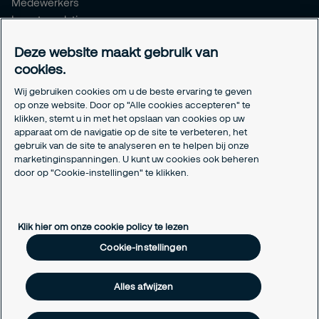
Medewerkers
Investor relations
Meldpunt Integriteit
Deze website maakt gebruik van
Certificeringen
cookies.
Aanmeldformulieren installatiepartners
Wij gebruiken cookies om u de beste ervaring te geven
Juridisch
op onze website. Door op "Alle cookies accepteren" te
klikken, stemt u in met het opslaan van cookies op uw
Privacyverklaring
apparaat om de navigatie op de site te verbeteren, het
Algemene voorwaarden
gebruik van de site te analyseren en te helpen bij onze
Responsible disclosure
marketinginspanningen. U kunt uw cookies ook beheren
Cookie-instellingen
door op "Cookie-instellingen" te klikken.
Cookieverklaring
Klik hier om onze cookie policy te lezen
Cookie-instellingen
Alles afwijzen