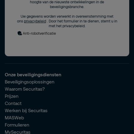
hoogte van de nieuwste ontwikkelingen in de
beveiligingsbranche.
Uw gegevens worden verwerkt in overeenstemming met
ons
privacybeleid
. Door het formulier in te dienen, stemt u in
met het privacybeleid.
Anti-robotverificatie
Onze beveiligingsdiensten
Beveiligingsoplossingen
Waarom Securitas?
Prijzen
Contact
Werken bij Securitas
MASWeb
Formulieren
MySecuritas