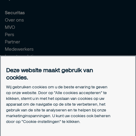
Securitas
Over ons
MVO
Pers
Partner
Medewerkers
Investor relations
Meldpunt Integriteit
Deze website maakt gebruik van
Certificeringen
cookies.
Aanmeldformulieren installatiepartners
Wij gebruiken cookies om u de beste ervaring te geven
Juridisch
op onze website. Door op "Alle cookies accepteren" te
klikken, stemt u in met het opslaan van cookies op uw
Privacyverklaring
apparaat om de navigatie op de site te verbeteren, het
Algemene voorwaarden
gebruik van de site te analyseren en te helpen bij onze
Responsible disclosure
marketinginspanningen. U kunt uw cookies ook beheren
Cookie-instellingen
door op "Cookie-instellingen" te klikken.
Cookieverklaring