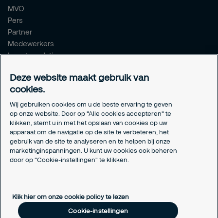
MVO
Pers
Partner
Medewerkers
Investor relations
Meldpunt Integriteit
Deze website maakt gebruik van
Certificeringen
cookies.
Aanmeldformulieren installatiepartners
Wij gebruiken cookies om u de beste ervaring te geven
Juridisch
op onze website. Door op "Alle cookies accepteren" te
klikken, stemt u in met het opslaan van cookies op uw
Privacyverklaring
apparaat om de navigatie op de site te verbeteren, het
Algemene voorwaarden
gebruik van de site te analyseren en te helpen bij onze
Responsible disclosure
marketinginspanningen. U kunt uw cookies ook beheren
Cookie-instellingen
door op "Cookie-instellingen" te klikken.
Cookieverklaring
Klik hier om onze cookie policy te lezen
Cookie-instellingen