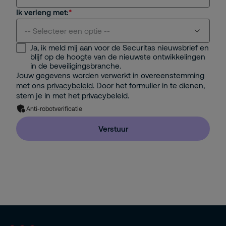
Ik verleng met:
-- Selecteer een optie --
Ja, ik meld mij aan voor de Securitas nieuwsbrief en
blijf op de hoogte van de nieuwste ontwikkelingen
2 jaar - cadeau Maglite Zaklamp
in de beveiligingsbranche.
Jouw gegevens worden verwerkt in overeenstemming
2 jaar - cadeau Tile Keyfinder
met ons
privacybeleid
. Door het formulier in te dienen,
stem je in met het privacybeleid.
3 jaar - cadeau blusdeken
Anti-robotverificatie
Verstuur
3 jaar - cadeau Apple Air Tag