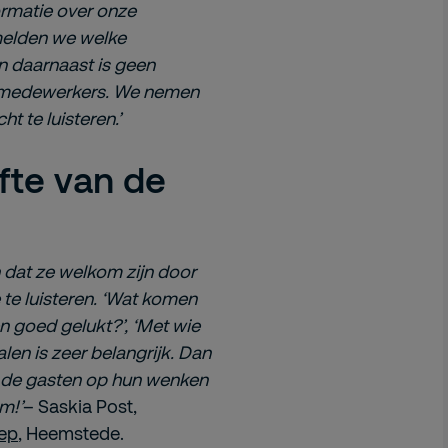
formatie over onze
melden we welke
 en daarnaast is geen
e medewerkers. We nemen
t te luisteren.’
fte van de
 dat ze welkom zijn door
 te luisteren. ‘Wat komen
ren goed gelukt?’, ‘Met wie
en is zeer belangrijk. Dan
at de gasten op hun wenken
m!’
– Saskia Post,
ep
, Heemstede.