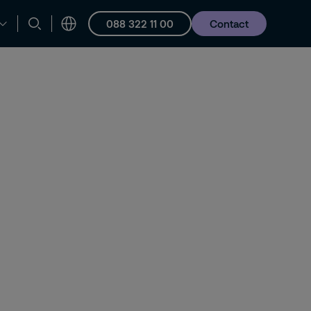
088 322 11 00
Contact
en ondersteuning
Vacatures