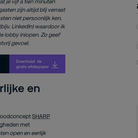
t je vijf á tien minuten
ten zijn altijd blij verrast
asten niet persoonlijk ken,
(bijv. LinkedIn) waardoor ik
e lobby inlopen. Zo geef
tvrij gevoel.
rlijke en
 foodconcept
SHARP
tigheden met
ten open en eerlijk