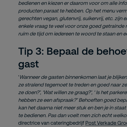
bedienen en kiezen er daarom voor om
alle in
producten paraat te hebben. Op het menu ver
gerechten vegan, glutenvrij, suikervrij, etc. zijn
enkele vraag te veel voor onze goed getraind
ruim de tijd om iedereen te woord te staan en ech
Tip 3: Bepaal de behoe
gast
‘
Wanneer de gasten binnenkomen laat je blijken
ze stralend tegemoet te treden en goed naar ze
ze doen?’, ‘Wat willen ze graag?’, ‘ Is het parke
hebben ze een afspraak?’ Behoeften goed bepal
kan het daarna niet meer stuk en ben je in sta
te bedienen. Pas dan voelt men zich echt welko
directrice van cateringbedrijf
Post Verkade Gro