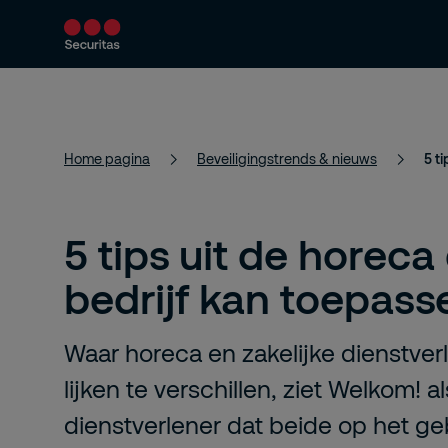
Producten en diensten
Beveiligingsoploss
Home pagina
Beveiligingstrends & nieuws
5 t
5 tips uit de horeca 
bedrijf kan toepass
Waar horeca en zakelijke dienstver
lijken te verschillen, ziet Welkom! al
dienstverlener dat beide op het ge