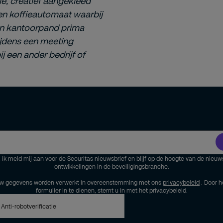
ie, creatief aangekleed
een koffieautomaat waarbij
en kantoorpand prima
tijdens een meeting
j een ander bedrijf of
, ik meld mij aan voor de Securitas nieuwsbrief en blijf op de hoogte van de nieuw
ontwikkelingen in de beveiligingsbranche.
w gegevens worden verwerkt in overeenstemming met ons
privacybeleid
. Door h
formulier in te dienen, stemt u in met het privacybeleid.
Anti-robotverificatie