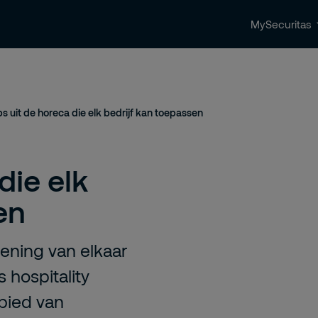
MySecuritas
ingen
Beveiligingstrends & nieuws
Contact 
ips uit de horeca die elk bedrijf kan toepassen
die elk
en
lening van elkaar
s hospitality
bied van