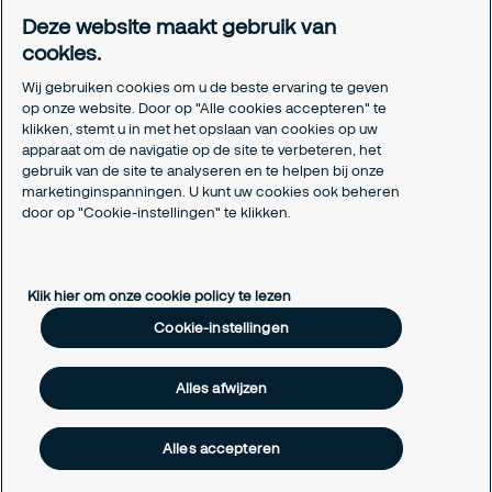
Meldpunt Integriteit
Deze website maakt gebruik van
Certificeringen
cookies.
Aanmeldformulieren installatiepartners
Wij gebruiken cookies om u de beste ervaring te geven
Juridisch
op onze website. Door op "Alle cookies accepteren" te
klikken, stemt u in met het opslaan van cookies op uw
Privacyverklaring
apparaat om de navigatie op de site te verbeteren, het
Algemene voorwaarden
gebruik van de site te analyseren en te helpen bij onze
Responsible disclosure
marketinginspanningen. U kunt uw cookies ook beheren
door op "Cookie-instellingen" te klikken.
Cookie-instellingen
Cookieverklaring
Klik hier om onze cookie policy te lezen
Cookie-instellingen
Alles afwijzen
Alles accepteren
Copyright © 2026 Securitas Nederland