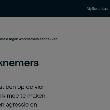
MySecuritas
ingen
Beveiligingstrends & nieuws
Contact 
essie tegen werknemers aanpakken
rknemers
st een op de vier
erk mee te maken.
en agressie en