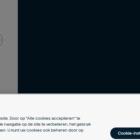
de
site. Door op "Alle cookies accepteren" te
e navigatie op de site te verbeteren, het gebruik
ngen. U kunt uw cookies ook beheren door op
Cookie-inst