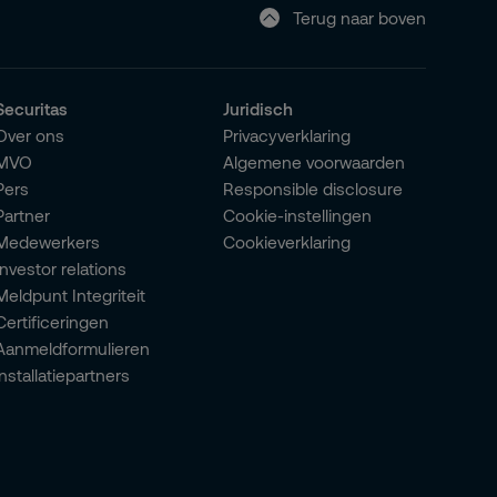
Terug naar boven
Securitas
Juridisch
Over ons
Privacyverklaring
MVO
Algemene voorwaarden
Pers
Responsible disclosure
Partner
Cookie-instellingen
Medewerkers
Cookieverklaring
Investor relations
Meldpunt Integriteit
Certificeringen
Aanmeldformulieren
installatiepartners