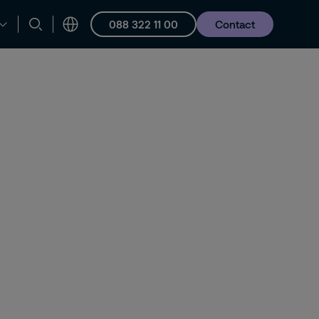
088 322 11 00
Contact
en ondersteuning
Vacatures