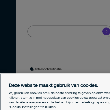
Schrijf u in voor onze nieuwsbrief en blijf
op de hoogte van het laatste
beveiligingsnieuws.
Ja, ik meld mij aan voor de Securitas nieuwsbrief en blijf op 
hoogte van de nieuwste ontwikkelingen in de
beveiligingsbranche.
Uw gegevens worden verwerkt in overeenstemming met
ons
privacybeleid
. Door het formulier in te dienen, stemt u in
met het privacybeleid.
Anti-robotverificatie
Deze website maakt gebruik van cookies.
Wij gebruiken cookies om u de beste ervaring te geven op onze web
klikken, stemt u in met het opslaan van cookies op uw apparaat om d
van de site te analyseren en te helpen bij onze marketinginspanni
"Cookie-instellingen" te klikken.