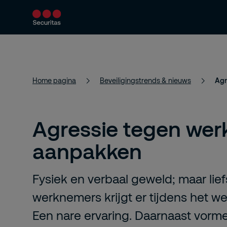
Producten en diensten
Beveiligingsoploss
Home pagina
Beveiligingstrends & nieuws
Agr
Agressie tegen we
aanpakken
Fysiek en verbaal geweld; maar lief
werknemers krijgt er tijdens het w
Een nare ervaring. Daarnaast vorm