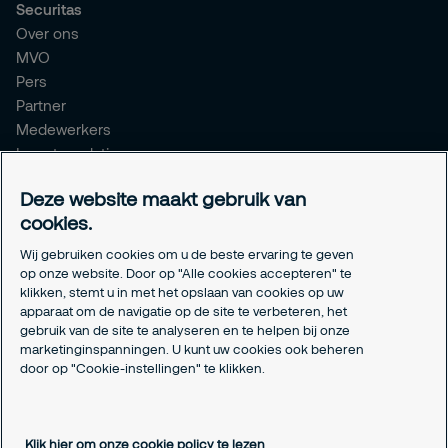
Securitas
Over ons
MVO
Pers
Partner
Medewerkers
Investor relations
Meldpunt Integriteit
Deze website maakt gebruik van
Certificeringen
cookies.
Aanmeldformulieren installatiepartners
Wij gebruiken cookies om u de beste ervaring te geven
Juridisch
op onze website. Door op "Alle cookies accepteren" te
klikken, stemt u in met het opslaan van cookies op uw
Privacyverklaring
apparaat om de navigatie op de site te verbeteren, het
Algemene voorwaarden
gebruik van de site te analyseren en te helpen bij onze
Responsible disclosure
marketinginspanningen. U kunt uw cookies ook beheren
door op "Cookie-instellingen" te klikken.
Cookie-instellingen
Cookieverklaring
Klik hier om onze cookie policy te lezen