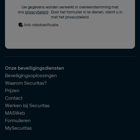
Uw gegevens worden verwerkt in overeenstemming met
ons
privacybeleid
. Door het formulier in te dienen, stemt u in
met het privacybeleid.
Anti-robotverificatie
Onze beveiligingsdiensten
Beveiligingsoplossingen
Waarom Securitas?
Prijzen
Contact
Werken bij Securitas
MASWeb
Formulieren
MySecuritas