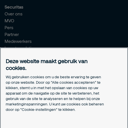
Securitas
Over ons
MVO
Pers
Partner
Medewerkers
Investor relations
Meldpunt Integriteit
Deze website maakt gebruik van
Certificeringen
cookies.
Aanmeldformulieren installatiepartners
Wij gebruiken cookies om u de beste ervaring te geven
Juridisch
op onze website. Door op "Alle cookies accepteren" te
klikken, stemt u in met het opslaan van cookies op uw
Privacyverklaring
apparaat om de navigatie op de site te verbeteren, het
Algemene voorwaarden
gebruik van de site te analyseren en te helpen bij onze
Responsible disclosure
marketinginspanningen. U kunt uw cookies ook beheren
door op "Cookie-instellingen" te klikken.
Cookie-instellingen
Cookieverklaring