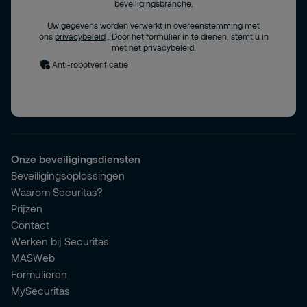
beveiligingsbranche.
Uw gegevens worden verwerkt in overeenstemming met
ons
privacybeleid
. Door het formulier in te dienen, stemt u in
met het privacybeleid.
Anti-robotverificatie
Onze beveiligingsdiensten
Beveiligingsoplossingen
Waarom Securitas?
Prijzen
Contact
Werken bij Securitas
MASWeb
Formulieren
MySecuritas