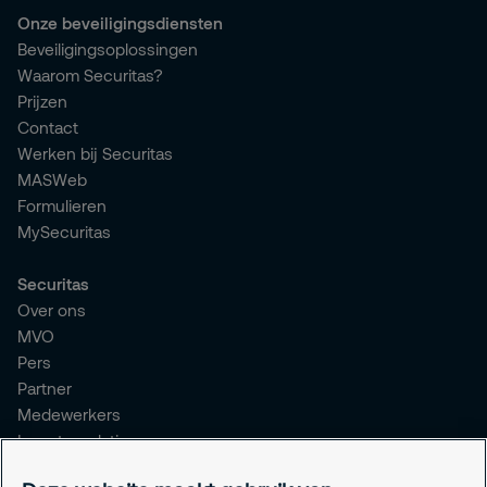
Onze beveiligingsdiensten
Beveiligingsoplossingen
Waarom Securitas?
Prijzen
Contact
Werken bij Securitas
MASWeb
Formulieren
MySecuritas
Securitas
Over ons
MVO
Pers
Partner
Medewerkers
Investor relations
Meldpunt Integriteit