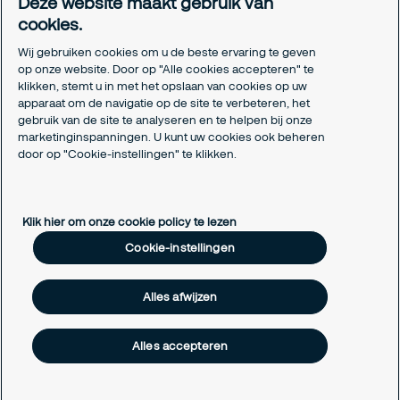
Deze website maakt gebruik van
Certificeringen
cookies.
Aanmeldformulieren installatiepartners
Wij gebruiken cookies om u de beste ervaring te geven
Juridisch
op onze website. Door op "Alle cookies accepteren" te
klikken, stemt u in met het opslaan van cookies op uw
Privacyverklaring
apparaat om de navigatie op de site te verbeteren, het
Algemene voorwaarden
gebruik van de site te analyseren en te helpen bij onze
Responsible disclosure
marketinginspanningen. U kunt uw cookies ook beheren
Cookie-instellingen
door op "Cookie-instellingen" te klikken.
Cookieverklaring
Klik hier om onze cookie policy te lezen
Cookie-instellingen
Alles afwijzen
Alles accepteren
Copyright © 2026 Securitas Nederland