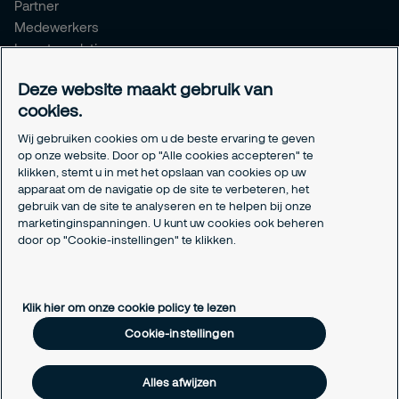
Partner
Medewerkers
Investor relations
Meldpunt Integriteit
Deze website maakt gebruik van
Certificeringen
cookies.
Aanmeldformulieren installatiepartners
Wij gebruiken cookies om u de beste ervaring te geven
Juridisch
op onze website. Door op "Alle cookies accepteren" te
klikken, stemt u in met het opslaan van cookies op uw
Privacyverklaring
apparaat om de navigatie op de site te verbeteren, het
Algemene voorwaarden
gebruik van de site te analyseren en te helpen bij onze
Responsible disclosure
marketinginspanningen. U kunt uw cookies ook beheren
door op "Cookie-instellingen" te klikken.
Cookie-instellingen
Cookieverklaring
Klik hier om onze cookie policy te lezen
Cookie-instellingen
Alles afwijzen