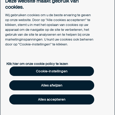
Deze website maakt gebruik van
Certificeringen
cookies.
Aanmeldformulieren installatiepartners
Wij gebruiken cookies om u de beste ervaring te geven
Juridisch
op onze website. Door op "Alle cookies accepteren" te
klikken, stemt u in met het opslaan van cookies op uw
Privacyverklaring
apparaat om de navigatie op de site te verbeteren, het
Algemene voorwaarden
gebruik van de site te analyseren en te helpen bij onze
Responsible disclosure
marketinginspanningen. U kunt uw cookies ook beheren
Cookie-instellingen
door op "Cookie-instellingen" te klikken.
Cookieverklaring
Klik hier om onze cookie policy te lezen
Cookie-instellingen
Alles afwijzen
Alles accepteren
Copyright © 2026 Securitas Nederland