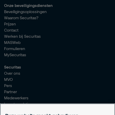
Onze beveiligingsdiensten
Beveiligingsoplossingen
Waarom Securitas?
Prijzen
Contact
Werken bij Securitas
MASWeb
Formulieren
MySecuritas
Securitas
Over ons
MVO
Pers
Partner
Medewerkers
Investor relations
Meldpunt Integriteit