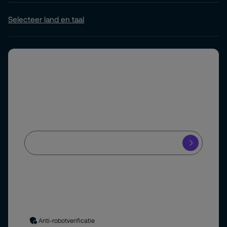
Selecteer land en taal
Abonneer u op onze nieuwsbrief
Schrijf u in voor onze nieuwsbrief en blijf op de hoogte
van het laatste beveiligingsnieuws.
Ja, ik meld mij aan voor de Securitas nieuwsbrief en blijf op de
hoogte van de nieuwste ontwikkelingen in de
beveiligingsbranche.
Uw gegevens worden verwerkt in overeenstemming met
ons
privacybeleid
. Door het formulier in te dienen, stemt u in
met het privacybeleid.
Anti-robotverificatie