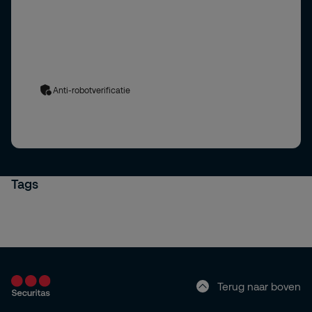
Ja, ik meld mij aan voor de Securitas nieuwsbrief en blijf op de
hoogte van de nieuwste ontwikkelingen in de
beveiligingsbranche.
Uw gegevens worden verwerkt in overeenstemming met
ons
privacybeleid
. Door het formulier in te dienen, stemt u in
met het privacybeleid.
Anti-robotverificatie
Tags
Terug naar boven