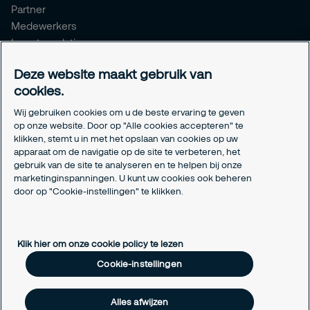
Partner
Medewerkers
Investor relations
Meldpunt Integriteit
Deze website maakt gebruik van
Certificeringen
cookies.
Aanmeldformulieren installatiepartners
Wij gebruiken cookies om u de beste ervaring te geven
Juridisch
op onze website. Door op "Alle cookies accepteren" te
klikken, stemt u in met het opslaan van cookies op uw
Privacyverklaring
apparaat om de navigatie op de site te verbeteren, het
Algemene voorwaarden
gebruik van de site te analyseren en te helpen bij onze
Responsible disclosure
marketinginspanningen. U kunt uw cookies ook beheren
Cookie-instellingen
door op "Cookie-instellingen" te klikken.
Cookieverklaring
Klik hier om onze cookie policy te lezen
Cookie-instellingen
Alles afwijzen