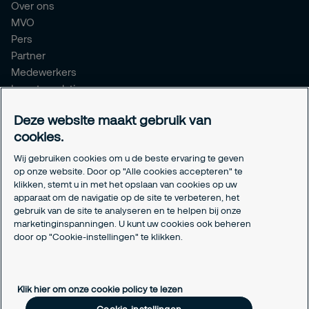
Over ons
MVO
Pers
Partner
Medewerkers
Investor relations
Meldpunt Integriteit
Deze website maakt gebruik van
Certificeringen
cookies.
Aanmeldformulieren installatiepartners
Wij gebruiken cookies om u de beste ervaring te geven
Juridisch
op onze website. Door op "Alle cookies accepteren" te
klikken, stemt u in met het opslaan van cookies op uw
Privacyverklaring
apparaat om de navigatie op de site te verbeteren, het
Algemene voorwaarden
gebruik van de site te analyseren en te helpen bij onze
Responsible disclosure
marketinginspanningen. U kunt uw cookies ook beheren
door op "Cookie-instellingen" te klikken.
Cookie-instellingen
Cookieverklaring
Klik hier om onze cookie policy te lezen