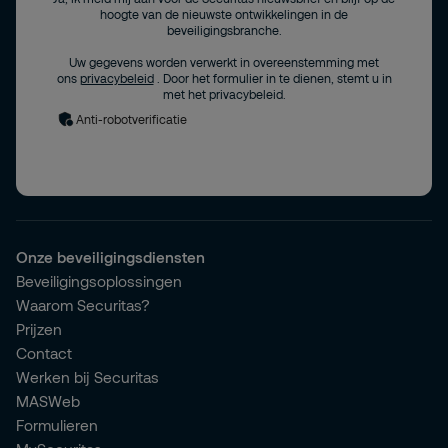
hoogte van de nieuwste ontwikkelingen in de
beveiligingsbranche.
Uw gegevens worden verwerkt in overeenstemming met
ons
privacybeleid
. Door het formulier in te dienen, stemt u in
met het privacybeleid.
Anti-robotverificatie
Onze beveiligingsdiensten
Beveiligingsoplossingen
Waarom Securitas?
Prijzen
Contact
Werken bij Securitas
MASWeb
Formulieren