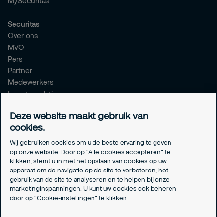
MySecuritas
Securitas
Over ons
MVO
Pers
Partner
Medewerkers
Investor relations
Meldpunt Integriteit
Deze website maakt gebruik van
Certificeringen
cookies.
Aanmeldformulieren installatiepartners
Wij gebruiken cookies om u de beste ervaring te geven
Juridisch
op onze website. Door op "Alle cookies accepteren" te
klikken, stemt u in met het opslaan van cookies op uw
Privacyverklaring
apparaat om de navigatie op de site te verbeteren, het
Algemene voorwaarden
gebruik van de site te analyseren en te helpen bij onze
Responsible disclosure
marketinginspanningen. U kunt uw cookies ook beheren
Cookie-instellingen
door op "Cookie-instellingen" te klikken.
Cookieverklaring