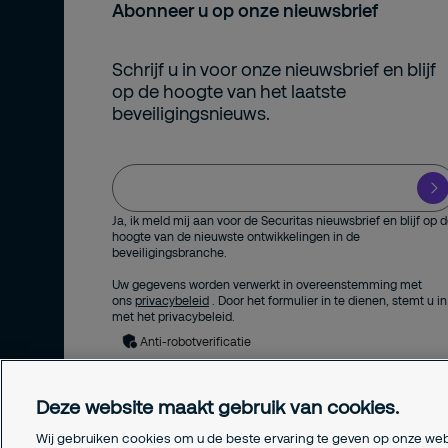
Abonneer u op onze nieuwsbrief
Schrijf u in voor onze nieuwsbrief en blijf
op de hoogte van het laatste
beveiligingsnieuws.
Ja, ik meld mij aan voor de Securitas nieuwsbrief en blijf op 
hoogte van de nieuwste ontwikkelingen in de
beveiligingsbranche.
Uw gegevens worden verwerkt in overeenstemming met
ons
privacybeleid
. Door het formulier in te dienen, stemt u in
met het privacybeleid.
Anti-robotverificatie
Deze website maakt gebruik van cookies.
Wij gebruiken cookies om u de beste ervaring te geven op onze web