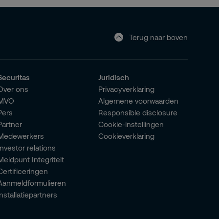
Terug naar boven
Securitas
Juridisch
Over ons
Privacyverklaring
MVO
Algemene voorwaarden
Pers
Responsible disclosure
Partner
Cookie-instellingen
Medewerkers
Cookieverklaring
Investor relations
Meldpunt Integriteit
Certificeringen
Aanmeldformulieren
installatiepartners