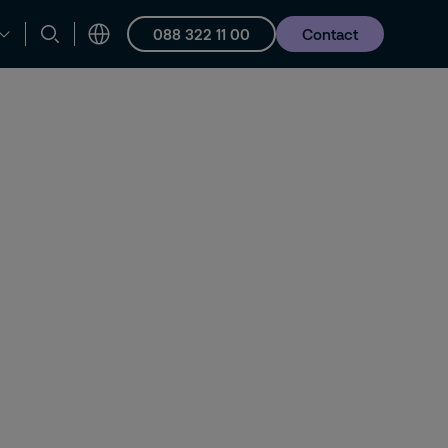
088 322 11 00
Contact
en ondersteuning
Vacatures