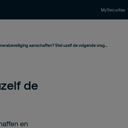
MySecuritas
ingen
Beveiligingstrends & nieuws
Contact 
Camerabeveiliging aanschaffen? Stel uzelf de volgende vragen
zelf de
haffen en