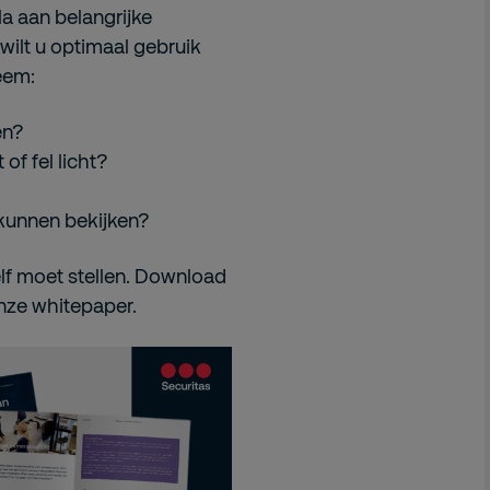
la aan belangrijke
wilt u optimaal gebruik
eem:
en?
of fel licht?
 kunnen bekijken?
elf moet stellen. Download
onze whitepaper.