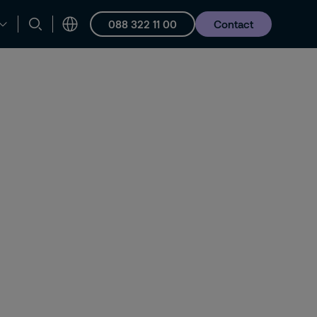
088 322 11 00
Contact
en ondersteuning
Vacatures