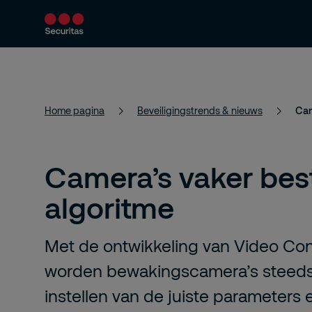
Producten en diensten
Beveiligingsoploss
Home pagina
Beveiligingstrends & nieuws
Cam
Camera’s vaker bes
algoritme
Met de ontwikkeling van Video Con
worden bewakingscamera’s steeds 
instellen van de juiste parameters 