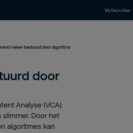
MySecuritas
ingen
Beveiligingstrends & nieuws
Contact 
era’s vaker bestuurd door algoritme
tuurd door
tent Analyse (VCA)
slimmer. Door het
en algoritmes kan