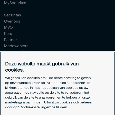
MySecuritas
Securitas
Over ons
MVO
Pers
Partner
Medewerkers
Investor relations
Meldpunt Integriteit
Deze website maakt gebruik van
Certificeringen
cookies.
Aanmeldformulieren installatiepartners
Wij gebruiken cookies om u de beste ervaring te geven
Juridisch
op onze website. Door op "Alle cookies accepteren" te
klikken, stemt u in met het opslaan van cookies op uw
Privacyverklaring
apparaat om de navigatie op de site te verbeteren, het
Algemene voorwaarden
gebruik van de site te analyseren en te helpen bij onze
Responsible disclosure
marketinginspanningen. U kunt uw cookies ook beheren
door op "Cookie-instellingen" te klikken.
Cookie-instellingen
Cookieverklaring