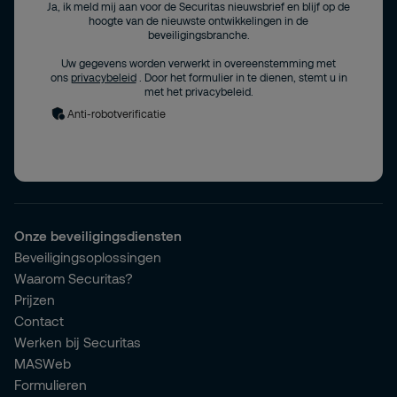
Ja, ik meld mij aan voor de Securitas nieuwsbrief en blijf op de
hoogte van de nieuwste ontwikkelingen in de
beveiligingsbranche.
Uw gegevens worden verwerkt in overeenstemming met
ons
privacybeleid
. Door het formulier in te dienen, stemt u in
met het privacybeleid.
Anti-robotverificatie
Onze beveiligingsdiensten
Beveiligingsoplossingen
Waarom Securitas?
Prijzen
Contact
Werken bij Securitas
MASWeb
Formulieren