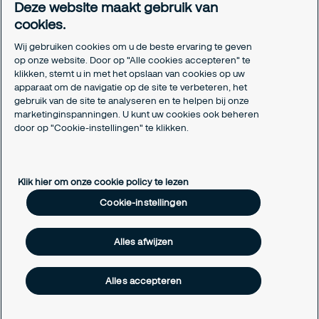
Deze website maakt gebruik van
Certificeringen
cookies.
Aanmeldformulieren installatiepartners
Wij gebruiken cookies om u de beste ervaring te geven
Juridisch
op onze website. Door op "Alle cookies accepteren" te
klikken, stemt u in met het opslaan van cookies op uw
Privacyverklaring
apparaat om de navigatie op de site te verbeteren, het
Algemene voorwaarden
gebruik van de site te analyseren en te helpen bij onze
Responsible disclosure
marketinginspanningen. U kunt uw cookies ook beheren
Cookie-instellingen
door op "Cookie-instellingen" te klikken.
Cookieverklaring
Klik hier om onze cookie policy te lezen
Cookie-instellingen
Alles afwijzen
Alles accepteren
Copyright © 2026 Securitas Nederland