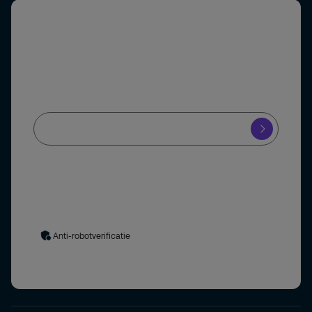
Abonneer u op onze nieuwsbrief
Schrijf u in voor onze nieuwsbrief en blijf op de hoogte
van het laatste beveiligingsnieuws.
Ja, ik meld mij aan voor de Securitas nieuwsbrief en blijf op de
hoogte van de nieuwste ontwikkelingen in de
beveiligingsbranche.
Uw gegevens worden verwerkt in overeenstemming met
ons
privacybeleid
. Door het formulier in te dienen, stemt u in
met het privacybeleid.
Anti-robotverificatie