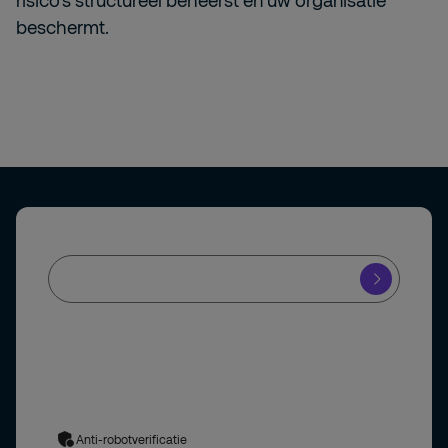
risico’s structureel beheerst en uw organisatie
beschermt.
Ja, ik meld mij aan voor de Securitas nieuwsbrief en blijf op de
hoogte van de nieuwste ontwikkelingen in de
beveiligingsbranche.
Uw gegevens worden verwerkt in overeenstemming met
ons
privacybeleid
. Door het formulier in te dienen, stemt u in
met het privacybeleid.
Anti-robotverificatie