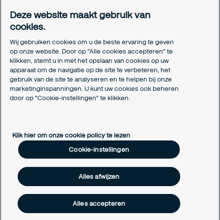
Meldpunt Integriteit
Deze website maakt gebruik van
Certificeringen
cookies.
Aanmeldformulieren installatiepartners
Wij gebruiken cookies om u de beste ervaring te geven
Juridisch
op onze website. Door op "Alle cookies accepteren" te
klikken, stemt u in met het opslaan van cookies op uw
Privacyverklaring
apparaat om de navigatie op de site te verbeteren, het
Algemene voorwaarden
gebruik van de site te analyseren en te helpen bij onze
Responsible disclosure
marketinginspanningen. U kunt uw cookies ook beheren
Cookie-instellingen
door op "Cookie-instellingen" te klikken.
Cookieverklaring
Klik hier om onze cookie policy te lezen
Cookie-instellingen
Alles afwijzen
Alles accepteren
Copyright © 2026 Securitas Nederland