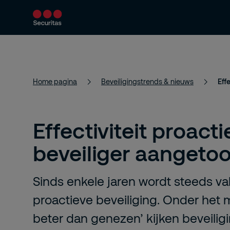
Producten en diensten
Beveiligingsoploss
Home pagina
Beveiligingstrends & nieuws
Eff
Effectiviteit proacti
beveiliger aangeto
Sinds enkele jaren wordt steeds v
proactieve beveiliging. Onder het
beter dan genezen’ kijken beveil