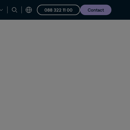
088 322 11 00
Contact
en ondersteuning
Vacatures