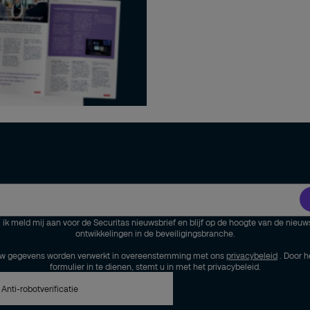
, ik meld mij aan voor de Securitas nieuwsbrief en blijf op de hoogte van de nieuw
ontwikkelingen in de beveiligingsbranche.
w gegevens worden verwerkt in overeenstemming met ons
privacybeleid
. Door h
formulier in te dienen, stemt u in met het privacybeleid.
Anti-robotverificatie