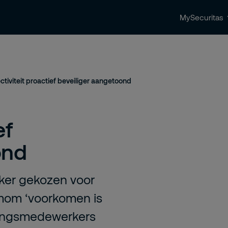
MySecuritas
ingen
Beveiligingstrends & nieuws
Contact 
ectiviteit proactief beveiliger aangetoond
ef
ond
aker gekozen voor
 mom ‘voorkomen is
igingsmedewerkers