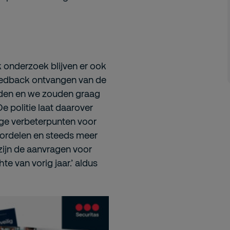
 onderzoek blijven er ook
eedback ontvangen van de
enden en we zouden graag
De politie laat daarover
nige verbeterpunten voor
voordelen en steeds meer
l zijn de aanvragen voor
e van vorig jaar.’ aldus