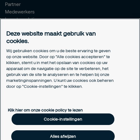
Partner
Medewerkers
Investor relations
Meldpunt Integriteit
Deze website maakt gebruik van
Certificeringen
cookies.
Aanmeldformulieren installatiepartners
Wij gebruiken cookies om u de beste ervaring te geven
Juridisch
op onze website. Door op "Alle cookies accepteren" te
klikken, stemt u in met het opslaan van cookies op uw
Privacyverklaring
apparaat om de navigatie op de site te verbeteren, het
Algemene voorwaarden
gebruik van de site te analyseren en te helpen bij onze
Responsible disclosure
marketinginspanningen. U kunt uw cookies ook beheren
door op "Cookie-instellingen" te klikken.
Cookie-instellingen
Cookieverklaring
Klik hier om onze cookie policy te lezen
Cookie-instellingen
Alles afwijzen