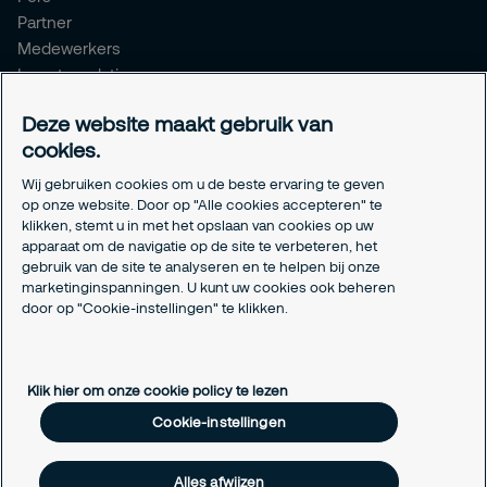
Partner
Medewerkers
Investor relations
Meldpunt Integriteit
Deze website maakt gebruik van
Certificeringen
cookies.
Aanmeldformulieren installatiepartners
Wij gebruiken cookies om u de beste ervaring te geven
Juridisch
op onze website. Door op "Alle cookies accepteren" te
klikken, stemt u in met het opslaan van cookies op uw
Privacyverklaring
apparaat om de navigatie op de site te verbeteren, het
Algemene voorwaarden
gebruik van de site te analyseren en te helpen bij onze
Responsible disclosure
marketinginspanningen. U kunt uw cookies ook beheren
Cookie-instellingen
door op "Cookie-instellingen" te klikken.
Cookieverklaring
Klik hier om onze cookie policy te lezen
Cookie-instellingen
Alles afwijzen