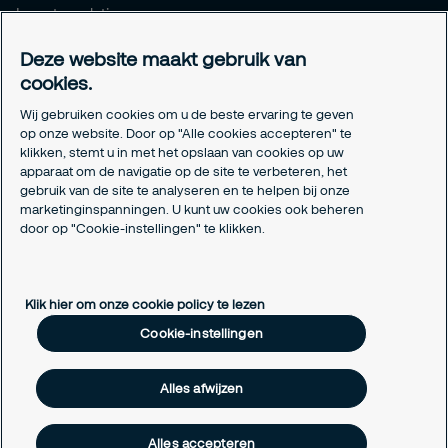
Investor relations
Meldpunt Integriteit
Deze website maakt gebruik van
Certificeringen
cookies.
Aanmeldformulieren installatiepartners
Wij gebruiken cookies om u de beste ervaring te geven
Juridisch
op onze website. Door op "Alle cookies accepteren" te
klikken, stemt u in met het opslaan van cookies op uw
Privacyverklaring
apparaat om de navigatie op de site te verbeteren, het
Algemene voorwaarden
gebruik van de site te analyseren en te helpen bij onze
Responsible disclosure
marketinginspanningen. U kunt uw cookies ook beheren
Cookie-instellingen
door op "Cookie-instellingen" te klikken.
Cookieverklaring
Klik hier om onze cookie policy te lezen
Cookie-instellingen
Alles afwijzen
Alles accepteren