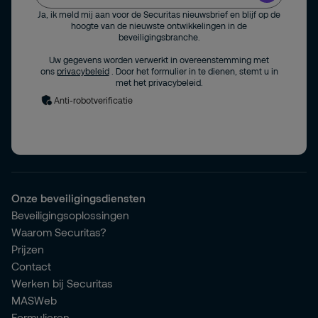
Ja, ik meld mij aan voor de Securitas nieuwsbrief en blijf op de
hoogte van de nieuwste ontwikkelingen in de
beveiligingsbranche.
Uw gegevens worden verwerkt in overeenstemming met
ons
privacybeleid
. Door het formulier in te dienen, stemt u in
met het privacybeleid.
Anti-robotverificatie
Onze beveiligingsdiensten
Beveiligingsoplossingen
Waarom Securitas?
Prijzen
Contact
Werken bij Securitas
MASWeb
Formulieren