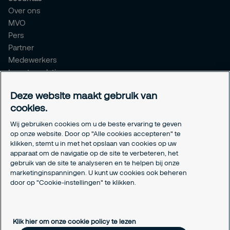
Over ons
MVO
Pers
Partner
Medewerkers
Investor relations
Meldpunt Integriteit
Deze website maakt gebruik van
Certificeringen
cookies.
Aanmeldformulieren installatiepartners
Wij gebruiken cookies om u de beste ervaring te geven
Juridisch
op onze website. Door op "Alle cookies accepteren" te
klikken, stemt u in met het opslaan van cookies op uw
Privacyverklaring
apparaat om de navigatie op de site te verbeteren, het
Algemene voorwaarden
gebruik van de site te analyseren en te helpen bij onze
Responsible disclosure
marketinginspanningen. U kunt uw cookies ook beheren
Cookie-instellingen
door op "Cookie-instellingen" te klikken.
Cookieverklaring
Klik hier om onze cookie policy te lezen