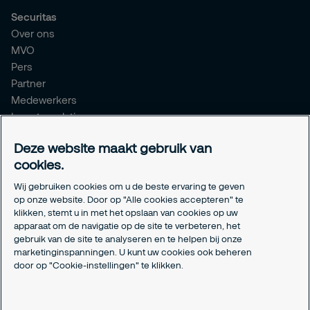
Securitas
Over ons
MVO
Pers
Partner
Medewerkers
Investor relations
Meldpunt Integriteit
Deze website maakt gebruik van
Certificeringen
cookies.
Aanmeldformulieren installatiepartners
Wij gebruiken cookies om u de beste ervaring te geven
Juridisch
op onze website. Door op "Alle cookies accepteren" te
klikken, stemt u in met het opslaan van cookies op uw
Privacyverklaring
apparaat om de navigatie op de site te verbeteren, het
Algemene voorwaarden
gebruik van de site te analyseren en te helpen bij onze
Responsible disclosure
marketinginspanningen. U kunt uw cookies ook beheren
door op "Cookie-instellingen" te klikken.
Cookie-instellingen
Cookieverklaring