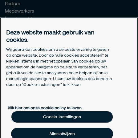
Partner
Medewerkers
Investor relations
Meldpunt Integriteit
Deze website maakt gebruik van
Certificeringen
cookies.
Aanmeldformulieren installatiepartners
Wij gebruiken cookies om u de beste ervaring te geven
Juridisch
op onze website. Door op "Alle cookies accepteren" te
klikken, stemt u in met het opslaan van cookies op uw
Privacyverklaring
apparaat om de navigatie op de site te verbeteren, het
Algemene voorwaarden
gebruik van de site te analyseren en te helpen bij onze
Responsible disclosure
marketinginspanningen. U kunt uw cookies ook beheren
Cookie-instellingen
door op "Cookie-instellingen" te klikken.
Cookieverklaring
Klik hier om onze cookie policy te lezen
Cookie-instellingen
Alles afwijzen