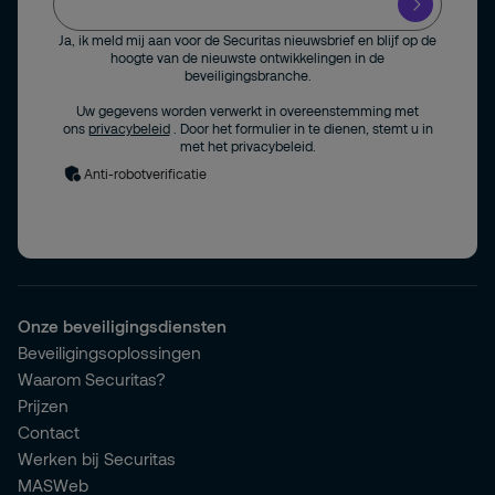
Ja, ik meld mij aan voor de Securitas nieuwsbrief en blijf op de
hoogte van de nieuwste ontwikkelingen in de
beveiligingsbranche.
Uw gegevens worden verwerkt in overeenstemming met
ons
privacybeleid
. Door het formulier in te dienen, stemt u in
met het privacybeleid.
Anti-robotverificatie
Onze beveiligingsdiensten
Beveiligingsoplossingen
Waarom Securitas?
Prijzen
Contact
Werken bij Securitas
MASWeb