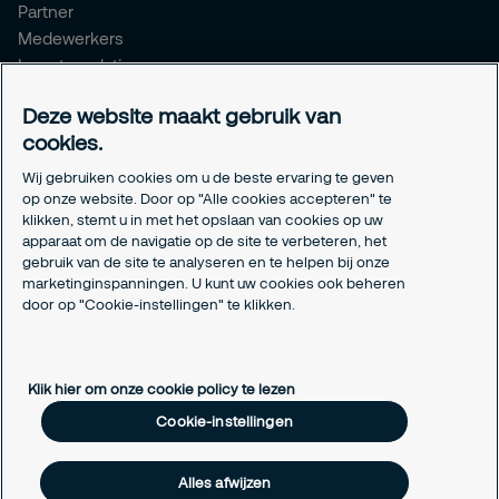
Partner
Medewerkers
Investor relations
Meldpunt Integriteit
Deze website maakt gebruik van
Certificeringen
cookies.
Aanmeldformulieren installatiepartners
Wij gebruiken cookies om u de beste ervaring te geven
Juridisch
op onze website. Door op "Alle cookies accepteren" te
klikken, stemt u in met het opslaan van cookies op uw
Privacyverklaring
apparaat om de navigatie op de site te verbeteren, het
Algemene voorwaarden
gebruik van de site te analyseren en te helpen bij onze
Responsible disclosure
marketinginspanningen. U kunt uw cookies ook beheren
door op "Cookie-instellingen" te klikken.
Cookie-instellingen
Cookieverklaring
Klik hier om onze cookie policy te lezen
Cookie-instellingen
Alles afwijzen